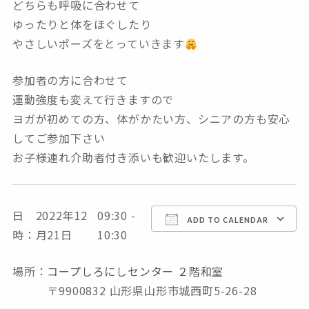
どちらも呼吸に合わせて
ゆったりと体をほぐしたり
やさしいポーズを
とっていきます
参加者の方に合わせて
運動強度も変えて行きますので
ヨガが初めての方、
体がかたい方
、シニアの方
も安心
してご参加下さい
お子様連れ介助者付き添いも
歓迎いたします。
日
2022年12
09:30 -
Download ICS
Google Calendar
ADD TO CALENDAR
時：
月21日
10:30
場所：
コープしろにしセンター ２階和室
〒9900832 山形県山形市城西町5-26-28