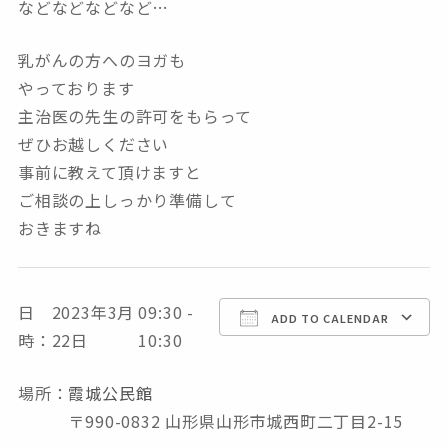
などなどなどなど…
乳がんの方へのヨガも
やっております
主治医の先生の許可をもらって
ぜひお越しください
事前に教えて頂けますと
ご相談の上しっかり準備して
おきますね
日
2023年3月
09:30 -
Download ICS
Google Calendar
ADD TO CALENDAR
時：
22日
10:30
場所：
霞城公民館
〒990-0832 山形県山形市城西町二丁目2-15