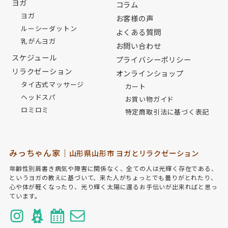
ヨガ
コラム
ヨガ
お客様の声
ルーシーダットン
よくある質問
乳がんヨガ
お問い合わせ
スケジュール
プライバシーポリシー
リラクゼーション
オンラインショップ
タイ古式マッサージ
カート
ヘッドスパ
お買い物ガイド
ロミロミ
特定商取引法に基づく表記
みっちゃん家｜
山形県山形市 ヨガとリラクゼーション
年齢性別肩書き病気や障害に関係なく、全ての人は光輝く存在である、
というヨガの教えに基づいて、来た人がちょっとでも曇りがとれたり、
心や体が軽くなったり、光り輝く太陽に還るお手伝いが出来ればと思っ
ています。