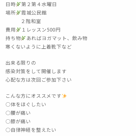
日時
第２第４水曜日
場所
霞城公民館
２階和室
費用
１レッスン500円
持ち物
あればヨガマット、飲み物
寒くないように上着靴下など
出来る限りの
感染対策をして開催します
心配な方は次回ご参加下さい
こんな方にオススメです
○体をほぐしたい
○腰が痛い
○膝が痛い
○自律神経を整えたい