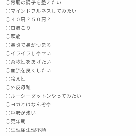
○胃腸の調子を整えたい
○マインドフルネスしてみたい
○４０肩？５０肩？
○首肩こり
○頭痛
○鼻炎で鼻がつまる
○イライラしやすい
○柔軟性をあげたい
○血流を良くしたい
○冷え性
○外反母趾
○ルーシーダットンやってみたい
○ヨガとはなんぞや
○呼吸が浅い
○更年期
○生理痛生理不順