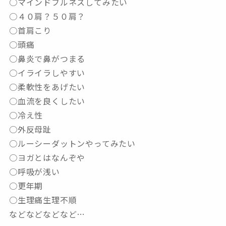
○マインドフルネスしてみたい
○４０肩？５０肩？
○首肩こり
○頭痛
○鼻炎で鼻がつまる
○イライラしやすい
○柔軟性をあげたい
○血流を良くしたい
○冷え性
○外反母趾
○ルーシーダットンやってみたい
○ヨガとはなんぞや
○呼吸が浅い
○更年期
○生理痛生理不順
などなどなどなど…