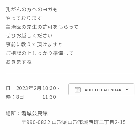
乳がんの方へのヨガも
やっております
主治医の先生の許可をもらって
ぜひお越しください
事前に教えて頂けますと
ご相談の上しっかり準備して
おきますね
日
2023年2月
10:30 -
Download ICS
Google Calendar
ADD TO CALENDAR
時：
8日
11:30
場所：
霞城公民館
〒990-0832 山形県山形市城西町二丁目2-15