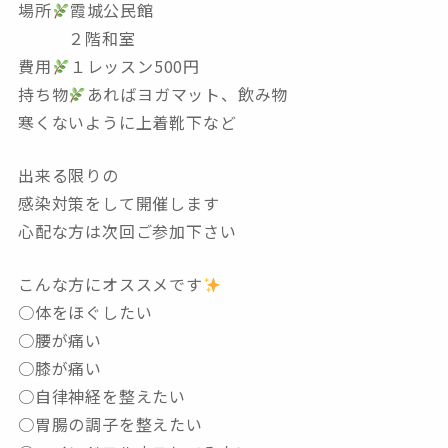
場所
霞城公民館
２階和室
費用
１レッスン500円
持ち物
あればヨガマット、飲み物
寒くないように上着靴下など
出来る限りの
感染対策をして開催します
心配な方は次回ご参加下さい
こんな方にオススメです
○体をほぐしたい
○腰が痛い
○膝が痛い
○自律神経を整えたい
○胃腸の調子を整えたい