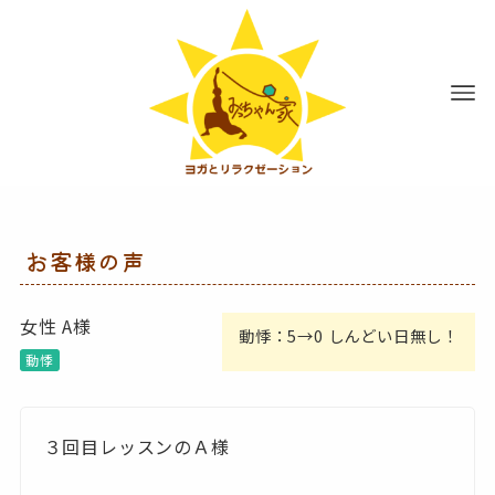
お客様の声
女性 A様
動悸：5→0 しんどい日無し！
動悸
３回目レッスンのＡ様